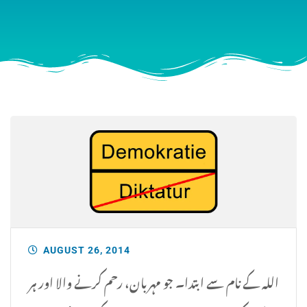
AUGUST 26, 2014
اللہ کے نام سے ابتدا۔ جو مہربان، رحم کرنے والا اور ہر