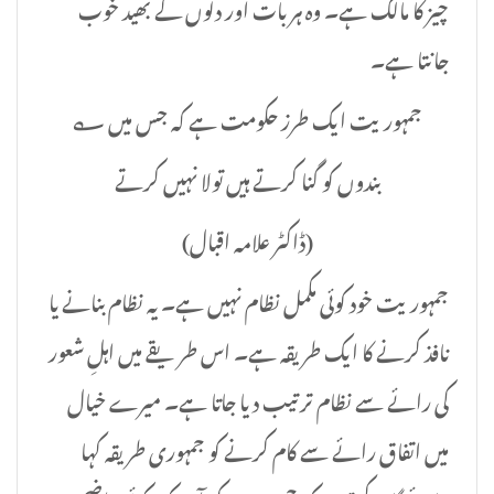
چیز کا مالک ہے۔ وہ ہر بات اور دلوں کے بھید خوب
جانتا ہے۔
جمہوریت ایک طرز حکومت ہے کہ جس میں ؎
بندوں کو گنا کرتے ہیں تولا نہیں کرتے
(ڈاکٹر علامہ اقبال)
جمہوریت خود کوئی مکمل نظام نہیں ہے۔ یہ نظام بنانے یا
نافذ کرنے کا ایک طریقہ ہے۔ اس طریقے میں اہلِ شعور
کی رائے سے نظام ترتیب دیا جاتا ہے۔ میرے خیال
میں اتفاق رائے سے کام کرنے کو جمہوری طریقہ کہا