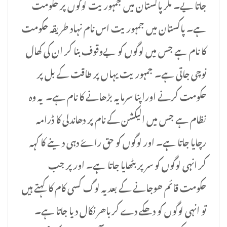
جاتا یے۔ مگر پاکستان میں جمہوریت لوگوں پر حکومت
ہے۔ پاکستان میں جمہوریت اس نام نہاد طریقہ حکومت
کا نام ہے جس میں لوگوں کو بےوقوف بنا کر ان کی کھال
نوچی جاتی ہے۔ جمہوریت یہاں پر طاقت کے بل پر
حکومت کرنے اوراپنا سرمایہ بڑھانے کا نام ہے۔ یہ وہ
نظام ہے جس میں الیکشن کے نام پر دھاندلی کا ڈرامہ
رچایا جاتا ہے۔ اور لوگوں کو حق راےٗ دہی دینے کا کہہ
کر انہی لوگوں کو سر پر بٹھایا جاتا ہے۔ اور پر جب
حکومت قائم ھوجانے کے بعد یہ لوگ کسی کام کا کہتے ہیں
تو انہی لوگوں کو دھکے دے کرباھر نکال دیا جاتا ہے۔