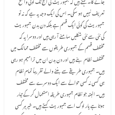
جائے گا۔ کہتے ہیں کہ جمہوریت کی آج تک کوئی واضح
تعریف نہیں ہو سکی۔ اس کی ایک وجہ یہ ہے کہ نہ تو
جمہوریت کی کوئی ایک قسم ہے بلکہ دن بدن جمہوریت
کی نئی سے نئی شکلیں سامنے آ رہی ہیں اور دوسرا یہ کہ
مختلف قسم کے جمہوری طریقوں سے مختلف ممالک میں
مختلف نظام بنے ہیں اور دن بدن ان میں ترامیم ہو رہی
ہیں۔ جمہوری طریقے سے بننے والے تقریباً تمام نظام
ہی کسی نہ کسی حوالے سے ایک دوسرے سے مختلف
ہیں۔ البتہ جو نظام جمہوری طریقہ استعمال کر کے تیار
ہوتا ہے یار لوگ اسے جمہوریت کہتے ہیں۔ خیر ہر کسی