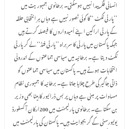
انسانی فکر پیدا نہیں ہوسکتی۔ برطانوی جمہوریت میں
’’پارٹی ٹکٹ ‘‘کا کوئی تصور نہیں ہے وہاں ہر انتخابی حلقہ
کے پارٹی اراکین اپنے اُمیدواروں کا فیصلہ کرتے ہیں
جبکہ پاکستان میں پارٹی کا سربراہ ’’پارٹی فنڈ‘‘ لے کر پارٹی
ٹکٹ دیتا ہے۔ برطانیہ میں سیاسی جماعتوں کے اندرونی
انتخابات ہوتے ہیں۔ پاکستان میں سیاسی جماعتوں کو
ذاتی جاگیر کی طرح چلایا جاتا ہے۔ برطانیہ کا جمہوری نظام
مساوات پر مبنی ہے وہاں پر بس ڈرائیور کا بیٹا بھی وزیر
بن سکتا ہے۔ برطانوی پارلیمنٹ میں 200ارکان آکسفورڈ
یونیورسٹی کے گریجوایٹ ہیں۔ پاکستان کی پارلیمنٹ میں