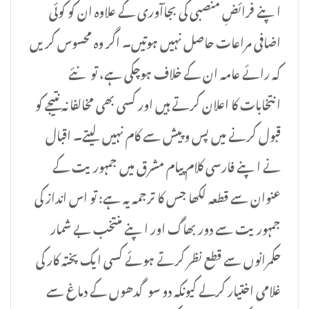
اپنے فرائضِ منصبی کی بجاآوری کے علاوہ ان کو کوئی
اضافی مراعات حاصل نہیں ہوتیں۔ اگر وہ محسوس کریں
کہ رائے عامہ ان کے خلاف ہوچکی ہے، تو نئے
انتخابات کا اعلان کرتے ہیں اور کسی بھی مخالفانہ نتیجے کو
قبول کرنے میں پس وپیش سے کام نہیں لیتے۔ اقبال
نے اپنے فارسی کلام پیام مشرق میں جمہوریت کے
عنوان سے قطعہ لکھا جس کا ترجمہ یہ ہے: تو اس انداز کی
جمہوریت سے دور بھاگ اور اپنے منتخب بے شمار
حکمرانوں سے قطع نظر کرتے ہوئے کسی ایک پختہ کار کی
غلامی اختیار کرلے کیونکہ دو سوگدھوں کے دماغ سے