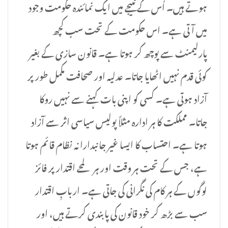
ہوتے ہیں۔ اُس کے نتیجے میں ایک نمائندہ حکومت وجود
میں آتی ہے۔ اس حکومت کے تحت سب کچھ
پارلیمنٹ سے پوچھ کر ہوتا ہے۔ قانون سازی کے بغیر
کوئی قدم نہیں اٹھایا جاتا۔ عدلیہ اور صحافت مکمل طور پر
آزاد ہوتی ہے۔ کسی کو اپنی بات کہنے سے نہیں روکا
جاتا۔ مملکت کا ہر ادارہ مثلاً پولیس سیاسی اثر سے آزاد
ہوتا ہے۔ احتساب کا ایسا غیر جانبدارانہ نظام قائم ہوتا
ہے، جس کے تحت ہر وقت اور ہر لمحے اقتدار پر فائز
لوگوں کے ہر کام کی نگرانی کی جاتی ہے۔ اربابِ اقتدار
سب سے بڑھ کر خود قانون کی پابندی کرتے ہیں، اور