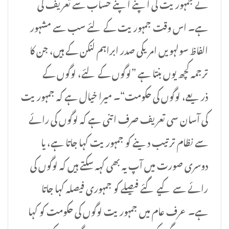
نے جمہوریت کی اپنے اپنے حساب سے تعریف کی
ہے۔ اس وقت جمہوریت کے لئے سب سے مشہور
الفاظ سولہویں امریکی صدر ابراہم لنکن کے ہیں، جن کا
ترجمہ کچھ یوں بنتا ہے ”لوگوں کے لئے، لوگوں کے
ذریعے، لوگوں کی حکومت“۔ میرا خیال ہے کہ جمہوریت
کی آسان سی تعریف صرف اتنی ہے کہ لوگوں کی رائے
سے نظام ترتیب دینے کو جمہوریت کہا جاتا ہے، یا
دوسری صورت میں آپ یہ بھی کہہ سکتے ہیں کہ لوگوں کی
رائے سے کیے گئے فیصلے کو جمہوری فیصلہ کہا جاتا
ہے۔ عرف عام میں جمہوریت لوگوں کی حکومت کو کہا