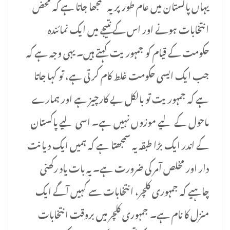
یہاں پاکستان میں عام طور پر یہ سمجھا جاتا ہے کہ محض
انتخابات ہونے اور اس کے نتیجے میں ایک نمائندہ
حکومت کے قیام کو جمہوریت کہتے ہیں۔ یہی وجہ ہے کہ
جب ایک ایسی حکومت غلط کام کرتی ہے، تو کہا جاتا
ہے کہ جمہوریت تو بالکل بے کارچیز ہے اور ہمارے
ماحول کے لیے موزوں نہیں ہے۔ اسی لیے پاکستان
کے اندر ایک بڑا طبقہ یہ سمجھتا ہے کہ ہمیں ایک دیانت
دار اور مخلص آمر کی ضرورت ہے۔ یہ بات یاد رکھنی
چاہیے کہ جمہوری کلچر، انتخابات سے کہیں آگے ایک
منزل کا نام ہے۔ جمہوری کلچر میں بروقت انتخابات